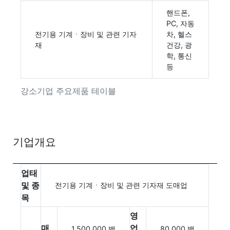
핸드폰,
PC, 자동
전기용 기계ㆍ장비 및 관련 기자
차, 헬스
재
건강, 광
학, 통신
등
강소기업 주요제품 테이블
기업개요
업태
및 종
전기용 기계ㆍ장비 및 관련 기자재 도매업
목
영
매
업
1,500,000 백
80,000 백