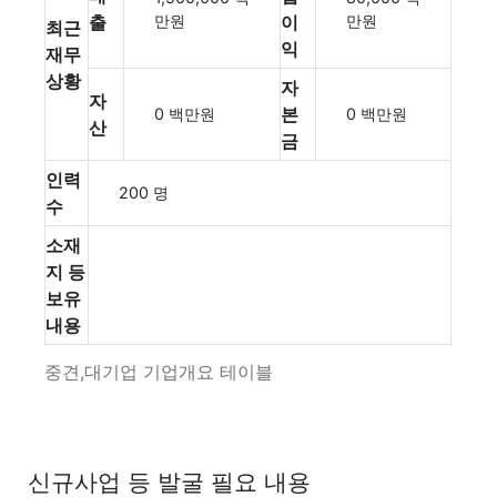
출
만원
이
만원
최근
익
재무
상황
자
자
본
0 백만원
0 백만원
산
금
인력
200 명
수
소재
지 등
보유
내용
중견,대기업 기업개요 테이블
신규사업 등 발굴 필요 내용